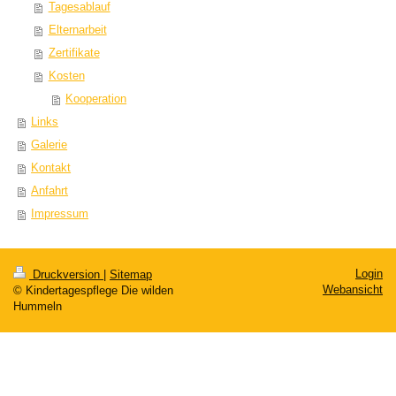
Tagesablauf
Elternarbeit
Zertifikate
Kosten
Kooperation
Links
Galerie
Kontakt
Anfahrt
Impressum
Login
Druckversion
|
Sitemap
Webansicht
© Kindertagespflege Die wilden
Hummeln