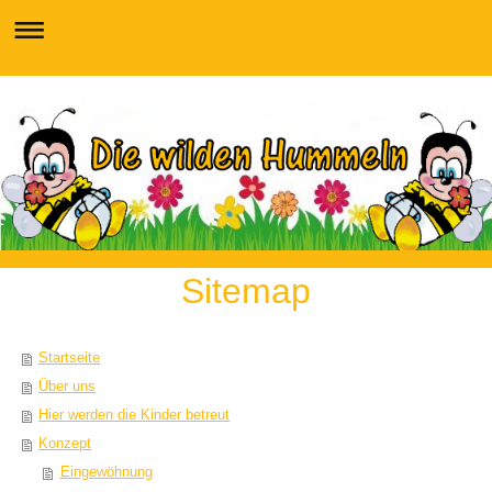
Sitemap
Startseite
Über uns
Hier werden die Kinder betreut
Konzept
Eingewöhnung